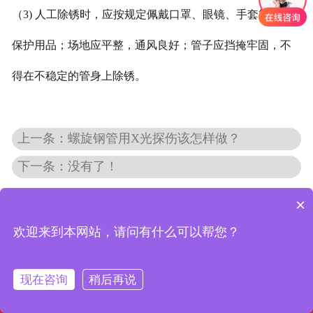
（3) 人工除锈时，应按规定佩戴口罩、眼镜、手套等劳动
保护用品；场地应平整，通风良好；管子应挡掩牢固，不
得在不稳定的管身上除锈。
上一条：螺旋钢管用X光探伤该怎样做？
下一条：没有了！
×
欢迎来到本网站，请问有什么可以帮您？




现在咨询
稍后再说
首页
电话
短信
地图