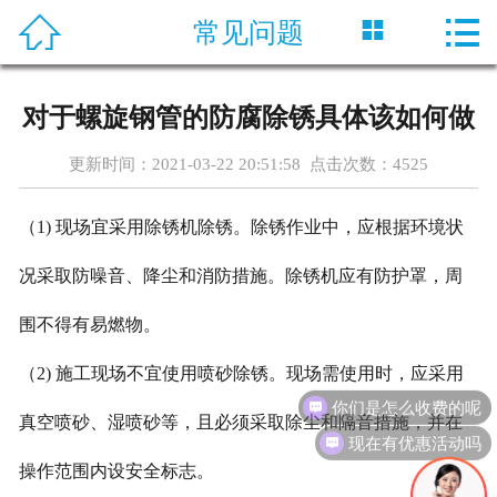




常见问题
首页
关于神舟
对于螺旋钢管的防腐除锈具体该如何做
产品中心
更新时间：2021-03-22 20:51:58 点击次数：
4525
新闻资讯
（1) 现场宜采用除锈机除锈。除锈作业中，应根据环境状
工程案例
况采取防噪音、降尘和消防措施。除锈机应有防护罩，周
生产工艺
围不得有易燃物。
（2) 施工现场不宜使用喷砂除锈。现场需使用时，应采用
在线留言
你们是怎么收费的呢
真空喷砂、湿喷砂等，且必须采取除尘和隔音措施，并在
联系我们
现在有优惠活动吗
操作范围内设安全标志。